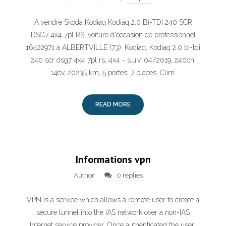
A vendre Skoda Kodiaq Kodiaq 2.0 Bi-TDI 240 SCR
DSG7 4x4 7pl RS, voiture d'occasion de professionnel
16422971 à ALBERTVILLE (73). Kodiaq, Kodiaq 2.0 bi-tdi
240 scr dsg7 4x4 7pl rs, 4x4 - s.u.v, 04/2019, 240ch,
14cv, 20235 km, 5 portes, 7 places, Clim.
READ MORE
Informations vpn
Author
0 replies
VPN is a service which allows a remote user to create a
secure tunnel into the IAS network over a non-IAS
Internet service provider. Once authenticated the user