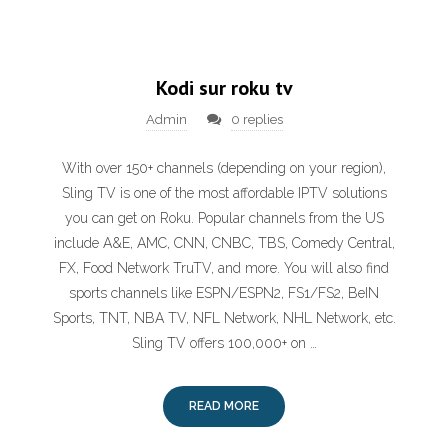
Kodi sur roku tv
Admin
0 replies
With over 150+ channels (depending on your region),
Sling TV is one of the most affordable IPTV solutions
you can get on Roku. Popular channels from the US
include A&E, AMC, CNN, CNBC, TBS, Comedy Central,
FX, Food Network TruTV, and more. You will also find
sports channels like ESPN/ESPN2, FS1/FS2, BeIN
Sports, TNT, NBA TV, NFL Network, NHL Network, etc.
Sling TV offers 100,000+ on …
READ MORE